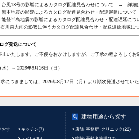
した 台風13号の影響によるカタログ配達見合わせについて
→ 詳細は
した 熊本地震の影響によるカタログ配達見合わせ・配達遅延につい
した 能登半島地震の影響によるカタログ配達見合わせ・配達遅延に
した石川県大雨の影響に伴うカタログ配達見合わせ・配送遅延地域
タログ発送について
停止いたします。ご不便をおかけしますが、ご了承の程よろしくお
（水）～ 2026年8月16日（日）
ご請求につきましては、2026年8月17日（月）より順次発送させてい
建物用途から探す
りおす
キッチン(7)
店舗･事務所･クリニック(22)
トイレ(30)
病院･高齢者施設(12)